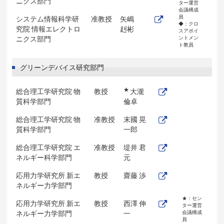
ニクス部門
ター運営
会議構成
員
システム情報科学研
准教授
矢嶋
◆：クロ
究院 情報エレクトロ
赳彬
スアポイ
ニクス部門
ントメン
ト教員
グリーンデバイス研究部門
★
総合理工学研究院 物
教授
大瀧
質科学部門
倫卓
総合理工学研究院 物
准教授
末國 晃
質科学部門
一郎
総合理工学研究院 エ
准教授
堤井 君
ネルギー科学部門
元
応用力学研究所 新エ
教授
齋藤 渉
ネルギー力学部門
★：セン
応用力学研究所 新エ
教授
西澤 伸
ター運営
ネルギー力学部門
一
会議構成
員