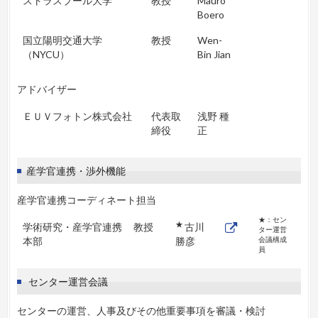
ストラスブール大学
教授
Mauro
Boero
国立陽明交通大学
教授
Wen-
（NYCU）
Bin Jian
アドバイザー
ＥＵＶフォトン株式会社
代表取
浅野 種
締役
正
産学官連携・渉外機能
産学官連携コーディネート担当
★：セン
★
学術研究・産学官連携
教授
古川
ター運営
本部
勝彦
会議構成
員
センター運営会議
センターの運営、人事及びその他重要事項を審議・検討