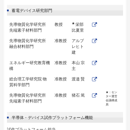
蓄電デバイス研究部門
★
先導物質化学研究所
教授
栄部
先端素子材料部門
比夏里
先導物質化学研究所
准教授
アルブ
融合材料部門
レヒト
建
エネルギー研究教育機
准教授
本山 宗
構
主
総合理工学研究院 物
准教授
渡邉 賢
質科学部門
★：セン
先導物質化学研究所
准教授
猪石 篤
ター運営
先端素子材料部門
会議構成
員
半導体・デバイス試作プラットフォーム機能
試作プラットフォーム担当