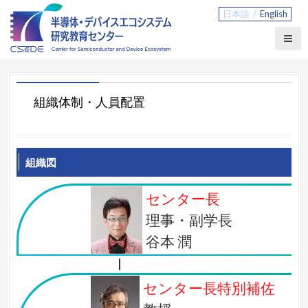
S
日本語
English
k
i
p
t
o
c
組織体制・人員配置
o
n
t
e
組織図
n
t
センター長
理事・副学長
谷本 潤
センター長特別補佐