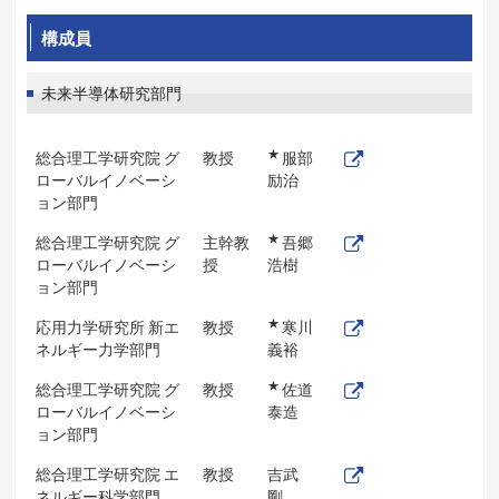
構成員
未来半導体研究部門
★
総合理工学研究院 グ
教授
服部
ローバルイノベーシ
励治
ョン部門
★
総合理工学研究院 グ
主幹教
吾郷
ローバルイノベーシ
授
浩樹
ョン部門
★
応用力学研究所 新エ
教授
寒川
ネルギー力学部門
義裕
★
総合理工学研究院 グ
教授
佐道
ローバルイノベーシ
泰造
ョン部門
総合理工学研究院 エ
教授
吉武
ネルギー科学部門
剛