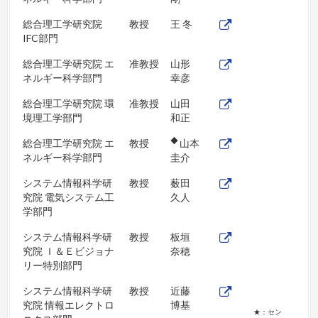
総合理工学研究院
教授
王 冬
IFC部門
総合理工学研究院 エ
准教授
山形
ネルギー科学部門
幸彦
総合理工学研究院 環
准教授
山田
境理工学部門
和正
◆
総合理工学研究院 エ
教授
山本
ネルギー科学部門
圭介
システム情報科学研
教授
薮田
究院 電気システム工
久人
学部門
システム情報科学研
教授
板垣
究院 Ｉ＆Ｅビジョナ
奈穂
リー特別部門
システム情報科学研
教授
近藤
究院 情報エレクトロ
博基
★：セン