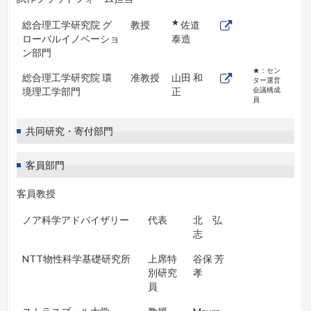
★
総合理工学研究院 グ
教授
佐道
ローバルイノベーショ
泰造
ン部門
★：セン
総合理工学研究院 環
准教授
山田 和
ター運営
境理工学部門
正
会議構成
員
共同研究・寄付部門
客員部門
客員教授
ノア科学アドバイザリー
代表
北 弘
志
NTT物性科学基礎研究所
上席特
谷保 芳
別研究
孝
員