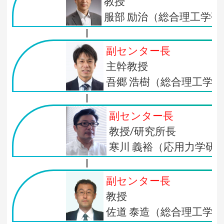
教授
服部 励治（総合理工学研
副センター長
主幹教授
吾郷 浩樹（総合理工学
副センター長
教授/研究所長
寒川 義裕（応用力学研
副センター長
教授
佐道 泰造（総合理工学